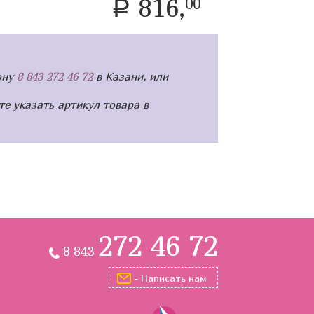
816,
00
a
ону
8 843 272 46 72
в Казани, или
те указать артикул товара в
272 46 72
8 843
- Написать нам