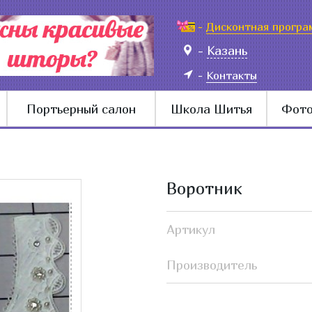
-
Дисконтная програ
-
Казань
-
Контакты
Портьерный салон
Школа Шитья
Фото
Воротник
Артикул
Производитель