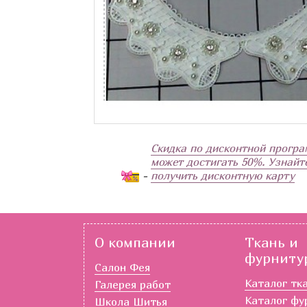
Скидка по дисконтной програ
может достигать 50%. Узнайте
-
получить дисконтную карту
О компании
Ткань и
фурниту
Салон Фея
Каталог тк
Галерея работ
Каталог фу
Школа Шитья