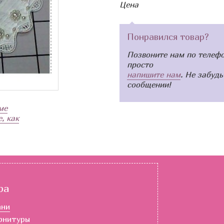
Цена
Понравился товар?
Позвоните нам по телеф
просто
напишите нам
. Не забудь
сообщении!
ме
, как
ра
ани
рнитуры