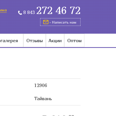
272 46 72
мма
8 843
- Написать нам
галерея
Отзывы
Акции
Оптом
12906
Тайвань