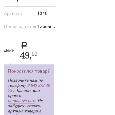
Артикул
1340
Производитель
Тайвань
a
Цена
49,
00
Понравился товар?
Позвоните нам по
телефону
8 843 272 46
72
в Казани, или
просто
напишите нам
. Не
забудьте указать
артикул товара в