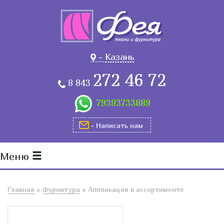
-
Казань
272 46 72
8 843
79393733889
- Написать нам
Меню
Главная
»
Фурнитура
»
Аппликация в ассортименте