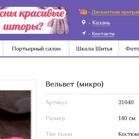
-
Дисконтная програ
-
Казань
-
Контакты
Портьерный салон
Школа Шитья
Фото
Вельвет (микро)
Артикул
21040
Размер
140 см
Тип ткани
Костюм