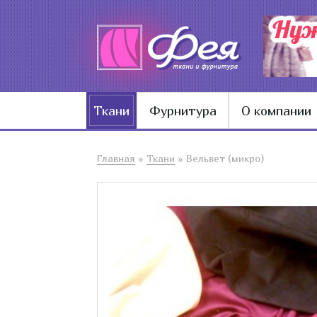
Ткани
Фурнитура
О компании
Главная
»
Ткани
»
Вельвет (микро)