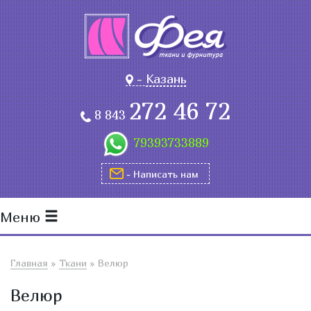
-
Казань
272 46 72
8 843
79393733889
- Написать нам
Меню
Главная
»
Ткани
»
Велюр
Велюр