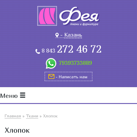
-
Казань
272 46 72
8 843
79393733889
- Написать нам
Меню
Главная
»
Ткани
»
Хлопок
Хлопок