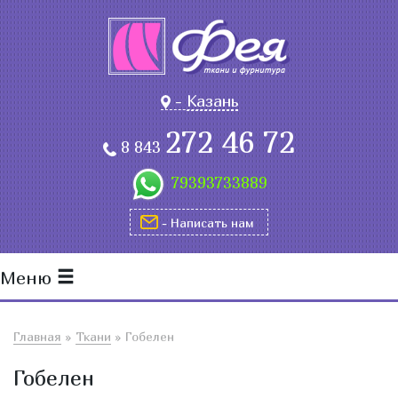
-
Казань
272 46 72
8 843
79393733889
- Написать нам
Меню
Главная
»
Ткани
»
Гобелен
Гобелен