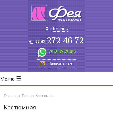
-
Казань
272 46 72
8 843
79393733889
- Написать нам
Меню
Главная
»
Ткани
»
Костюмная
Костюмная